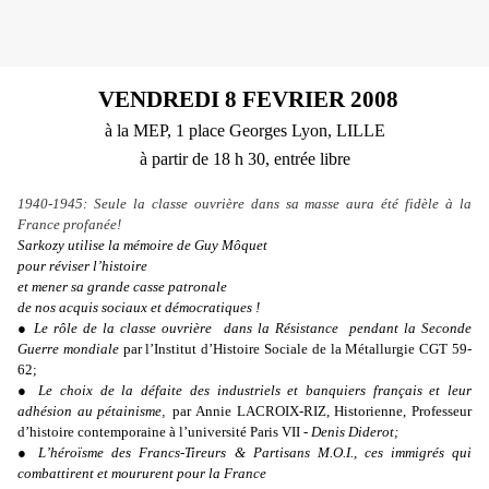
VENDREDI 8 FEVRIER 2008
à la MEP, 1 place Georges Lyon, LILLE
à partir de 18 h 30, entrée libre
1940-1945: Seule la classe ouvrière dans sa masse aura été fidèle à la
France profanée!
Sarkozy utilise la mémoire de Guy Môquet
pour réviser l’histoire
et mener sa grande casse patronale
de nos acquis sociaux et démocratiques !
●
Le
rôle de la classe ouvrière dans la Résistance pendant la Seconde
Guerre mondiale
par l’Institut d’Histoire Sociale de la Métallurgie CGT 59-
62;
●
Le choix de la défaite des industriels et banquiers français et leur
adhésion au pétainisme
,
par Annie LACROIX-RIZ, Historienne, Professeur
d’histoire contemporaine à l’université Paris VII -
Denis Diderot;
●
L’héroïsme des Francs-Tireurs & Partisans M.O.I.
, ces immigrés qui
combattirent et moururent pour la France