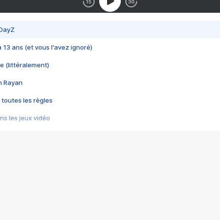
 DayZ
 a 13 ans (et vous l'avez ignoré)
e (littéralement)
im Rayan
 toutes les règles
s les jeux vidéo
us choquant de Rockstar ? - Le scandale BULLY
e plus moche de Steam
du RÊVE tourne au CAUCHEMAR
pendant 8 heures
it… à tort